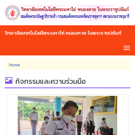
Skip
to
main
content
วิทยาลัยเทคโนโลยีพระมหาไถ่ หนองคาย ในพระราชปถัมภ์
Tog
navi
You
Home
are
here
กิจกรรมและความร่วมมือ