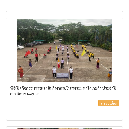
พิธีเปิดกิจกรรมการแข่งขันกีฬาภายใน "พระมหาไถ่เกมส์" ประจำปี
การศึกษา ๒๕๖๔
รายละเอียด