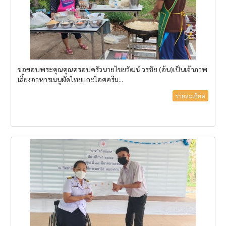
ขอขอบพระคุณคุณครอบครัวนายไชยวัฒน์ วรชัย (อ้น)เป็นเจ้าภาพ
เลี้ยงอาหารเมนูผัดไทยและไอศครีม...
รายละเอียด