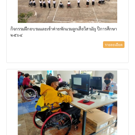
กิจกรรมฝึกอบรมและเข้าค่ายพักแรมลูกเสือวิสามัญ ปีการศึกษา
๒๕๖๔
รายละเอียด