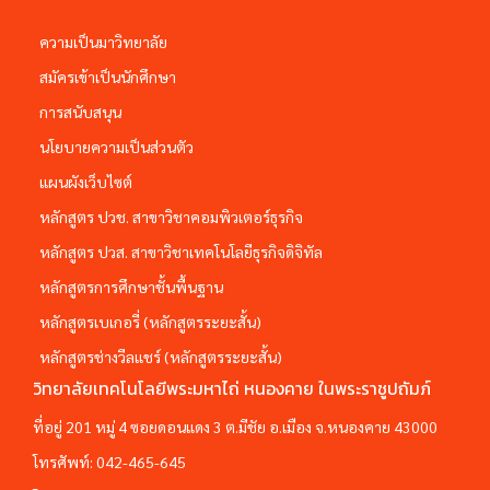
ความเป็นมาวิทยาลัย
สมัครเข้าเป็นนักศึกษา
การสนับสนุน
นโยบายความเป็นส่วนตัว
แผนผังเว็บไซต์
หลักสูตร ปวช. สาขาวิชาคอมพิวเตอร์ธุรกิจ
หลักสูตร ปวส. สาขาวิชาเทคโนโลยีธุรกิจดิจิทัล
หลักสูตรการศึกษาชั้นพื้นฐาน
หลักสูตรเบเกอรี่ (หลักสูตรระยะสั้น)
หลักสูตรช่างวีลแชร์ (หลักสูตรระยะสั้น)
วิทยาลัยเทคโนโลยีพระมหาไถ่ หนองคาย ในพระราชูปถัมภ์
ที่อยู่ 201 หมู่ 4 ซอยดอนแดง 3 ต.มีชัย อ.เมือง จ.หนองคาย 43000
โทรศัพท์:
042-465-645