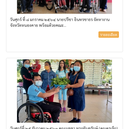
วันศุกร์ ที่ ๘ มกราคม ๒๕๖๔ นายปรีชา อินทรชาธร จัดหางาน
จังหวัดหนองคาย พร้อมด้วยคณะ...
รายละเอียด
วันศุกร์ที่ ๒๕ ธันวาคม ๒๕๖๓ คุณเมตตา ทรงทันตรักษ์ (คุณครูเล็ก)