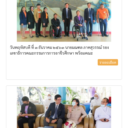
วันพฤหัสบดี ที่ ๓ ธันวาคม ๒๕๖๓ นายมณฑล ภาคสุวรรณ์ รอง
เลขาธิการคณะกรรมการการอาชีวศึกษา พร้อมคณะ
รายละเอียด