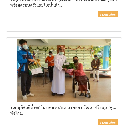
พร้อมครอบครัวและดีเจน้ำเต้า...
รายละเอียด
วันพฤหัสบดีที่ ๒๔ ธันวาคม ๒๕๖๓ บาทหลวงวัฒนา ศรีวรกุล (คุณ
พ่อไก่)...
รายละเอียด