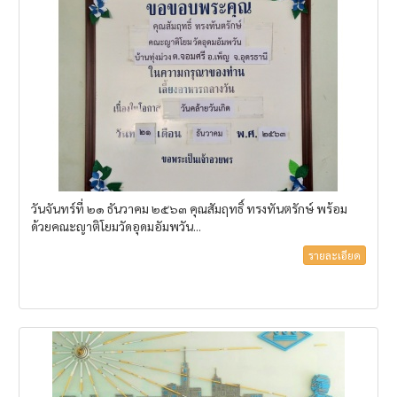
วันจันทร์ที่ ๒๑ ธันวาคม ๒๕๖๓ คุณสัมฤทธิ์ ทรงทันตรักษ์ พร้อม
ด้วยคณะญาติโยมวัดอุดมอัมพวัน...
รายละเอียด