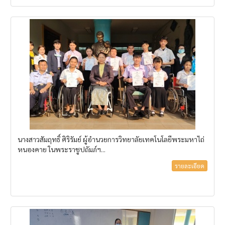
นางสาวสัมฤทธิ์ ศิริรัมย์ ผู้อำนวยการวิทยาลัยเทคโนโลยีพระมหาไถ่
หนองคาย ในพระราชูปถัมภ์ฯ...
รายละเอียด