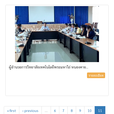
ผู้อำนวยการวิทยาลัยเทคโนโลยีพระมหาไถ่ หนองคาย...
รายละเอียด
« first
‹ previous
…
6
7
8
9
10
11