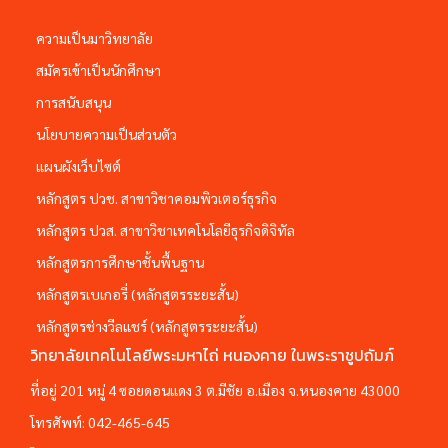
ความเป็นมาวิทยาลัย
สมัครเข้าเป็นนักศึกษา
การสนับสนุน
นโยบายความเป็นส่วนตัว
แผนผังเว็บไซต์
หลักสูตร ปวช. สาขาวิชาคอมพิวเตอร์ธุรกิจ
หลักสูตร ปวส. สาขาวิชาเทคโนโลยีธุรกิจดิจิทัล
หลักสูตรการศึกษาชั้นพื้นฐาน
หลักสูตรเบเกอรี่ (หลักสูตรระยะสั้น)
หลักสูตรช่างวีลแชร์ (หลักสูตรระยะสั้น)
วิทยาลัยเทคโนโลยีพระมหาไถ่ หนองคาย ในพระราชูปถัมภ์
ที่อยู่ 201 หมู่ 4 ซอยดอนแดง 3 ต.มีชัย อ.เมือง จ.หนองคาย 43000
โทรศัพท์:
042-465-645