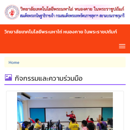
Skip
to
main
content
วิทยาลัยเทคโนโลยีพระมหาไถ่ หนองคาย ในพระราชปถัมภ์
Tog
navi
You
Home
are
here
กิจกรรมและความร่วมมือ