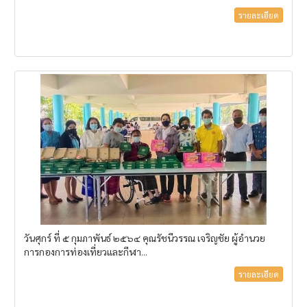
รายละเอียด
วันศุกร์ ที่ ๕ กุมภาพันธ์ ๒๕๖๔ คุณรัชนีวรรณ เจริญชัย ผู้อำนวย
การกองการท่องเที่ยวและกีฬา...
รายละเอียด