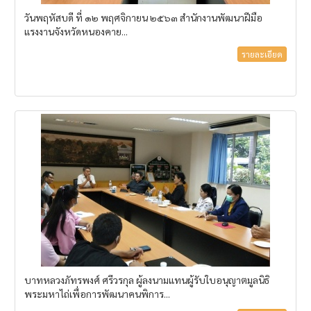
วันพฤหัสบดี ที่ ๑๒ พฤศจิกายน ๒๕๖๓ สำนักงานพัฒนาฝีมือ
แรงงานจังหวัดหนองคาย...
รายละเอียด
บาทหลวงภัทรพงศ์ ศรีวรกุล ผู้ลงนามแทนผู้รับใบอนุญาตมูลนิธิ
พระมหาไถ่เพื่อการพัฒนาคนพิการ...