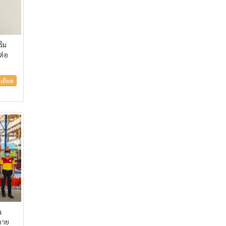
ริม
ต่อ
เอียด
ณ
คาย