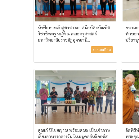
นักศึกษาหลักสูตรประกาศนียบัตรบัณฑิต
อบรมกา
วิชาชีพครู หมู่ที่ ๑ คณะครุศาสตร์
ทักษะก
มหาวิทยาลัยราชภัฏอุดรธานี...
ปรียาน
รายละเอียด
คุณเก๋ ปิไชยญาณ พร้อมคณะ เป็นเจ้าภาพ
จัดพิธี
เลี้ยงอาหารกลางวัน ในเมนูคอร์นด็อกชีส
พระคุ