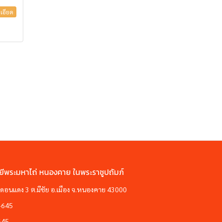
เอียด
ยีพระมหาไถ่ หนองคาย ในพระราชูปถัมภ์
ซอยดอนแดง 3 ต.มีชัย อ.เมือง จ.หนองคาย 43000
-645
645