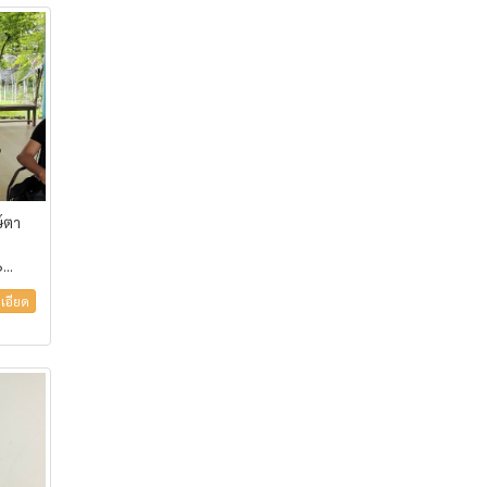
์ตา
..
เอียด