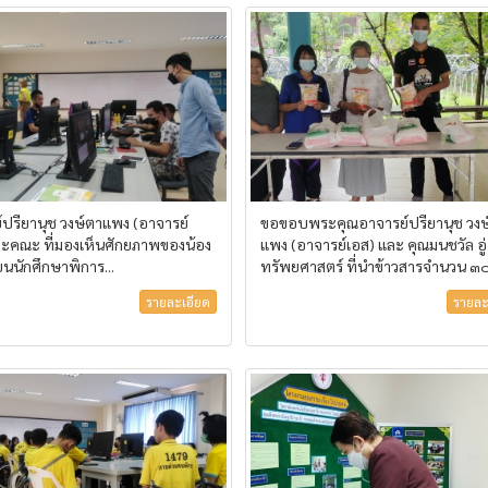
์ปรียานุช วงษ์ตาแพง (อาจารย์
ขอขอบพระคุณอาจารย์ปรียานุช วงษ
ละคณะ ที่มองเห็นศักยภาพของน้อง
แพง (อาจารย์เอส) และ คุณมนชวัล อู่
ียนนักศึกษาพิการ...
ทรัพยศาสตร์ ที่นำข้าวสารจำนวน ๓๐.
รายละเอียด
รายละ