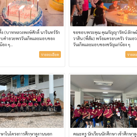
ึ๋ง (บาทหลวงพงษ์ศักดิ์ นารินทร์รัก
ขอขอบพระคุณ คุณกัญญารัตน์ ลักษม
ี่มอบคำอวยพรวันเกิดและมอบของ
วาสิน (พี่ส้ม) พร้อมครอบครัว ร่วม
้อง ๆ...
วันเกิดและมอบของขวัญแก่น้อง ๆ
รายละเอียด
รายละ
กษาในโครงการศึกษาดูงานนอก
คณะครู นักเรียนนักศึกษา เข้าศึกษาด