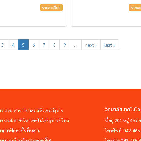
รายละเอียด
รายละ
3
4
5
6
7
8
9
…
next ›
last »
วิทยาลัยเทคโนโล
ตร ปวช. สาขาวิชาคอมพิวเตอร์ธุรกิจ
ตร ปวส. สาขาวิชาเทคโนโลยีธุรกิจดิจิทัล
ที่อยู่ 201 หมู่ 4 
ตรการศึกษาชั้นพื้นฐาน
โทรศัพท์:
042-465
ตรเบเกอรี่ (หลักสูตรระยะสั้น)
โทรสาร:
042-465-