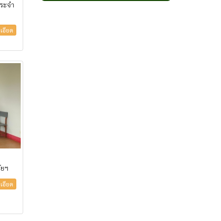
ประจำ
เอียด
ัยฯ
เอียด