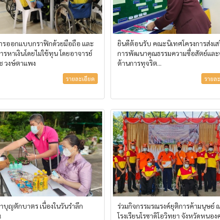
รออกแบบกราฟิกด้วยมือถือ และ
ยินดีต้อนรับ คณะนิเทศโครงการส่งเส
ารหาเงินโดยไม่ใช้ทุน โดยอาจารย์
การพัฒนาคุณธรรมความซื่อสัตย์และ
ุช วงษ์ตาแพง
ต้านการทุจริต...
รายละเอียด
รายละ
ทำบุญตักบาตร เนื่องในวันรำลึก
ร่วมกิจกรรมรณรงค์ยุติการค้ามนุษย์ 
ณ
โรงเรียนโรซาดิโอวิทยา จังหวัดหนอง