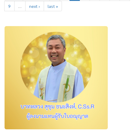
9
…
next ›
last »