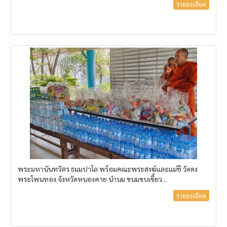
รายละเอียด
พระมหานันทวัตร ธมฺมปาโล พร้อมคณะพระสงฆ์และแม่ชี วัดดง
พระโพนทอง จังหวัดหนองคาย นำนม ขนมขบเขี้ยว...
รายละเอียด