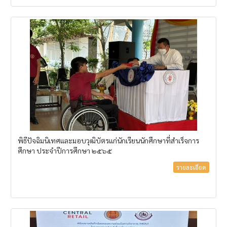
พิธีปัจฉิมนิเทศและมอบวุฒิบัตรแก่นักเรียนนักศึกษาที่สำเร็จการ
ศึกษา ประจำปีการศึกษา ๒๕๖๕
รายละเอียด