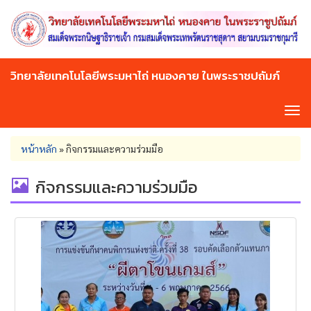
Skip
to
main
content
วิทยาลัยเทคโนโลยีพระมหาไถ่ หนองคาย ในพระราชปถัมภ์
Tog
navi
You
หน้าหลัก
»
กิจกรรมและความร่วมมือ
are
here
กิจกรรมและความร่วมมือ