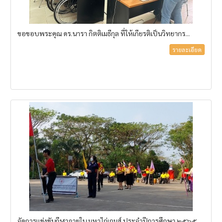
ขอขอบพระคุณ ดร.นารา กิตติเมธีกุล ที่ให้เกียรติเป็นวิทยากร...
รายละเอียด
จัดการแข่งขันกีฬาภายใน มหาไถ่เกมส์ ประจำปีการศึกษา ๒๕๖๕