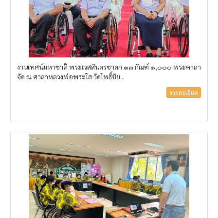
งานเทศน์มหาชาติ พระเวสสันดรชาดก ๑๓ กัณฑ์ ๑,๐๐๐ พระคาถา
จัด ณ ศาลาหลวงพ่อพระใส วัดโพธิ์ชัย...
รายละเอียด