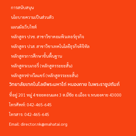
การสนับสนุน
นโยบายความเป็นส่วนตัว
แผนผังเว็บไซต์
หลักสูตร ปวช. สาขาวิชาคอมพิวเตอร์ธุรกิจ
หลักสูตร ปวส. สาขาวิชาเทคโนโลยีธุรกิจดิจิทัล
หลักสูตรการศึกษาชั้นพื้นฐาน
หลักสูตรเบเกอรี่ (หลักสูตรระยะสั้น)
หลักสูตรช่างวีลแชร์ (หลักสูตรระยะสั้น)
วิทยาลัยเทคโนโลยีพระมหาไถ่ หนองคาย ในพระราชูปถัมภ์
ที่อยู่ 201 หมู่ 4 ซอยดอนแดง 3 ต.มีชัย อ.เมือง จ.หนองคาย 43000
โทรศัพท์:
042-465-645
โทรสาร:
042-465-645
Email:
director.nk@mahatai.org